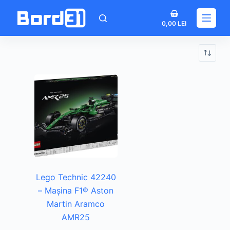
Sari
Coș
la
0,00
LEI
de
conținut
cumpărături
Lego Technic 42240
– Mașina F1® Aston
Martin Aramco
AMR25