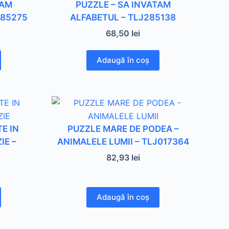
TAM
PUZZLE – SA INVATAM
285275
ALFABETUL – TLJ285138
68,50
lei
Adaugă în coș
E IN
PUZZLE MARE DE PODEA –
IE –
ANIMALELE LUMII – TLJ017364
82,93
lei
Adaugă în coș