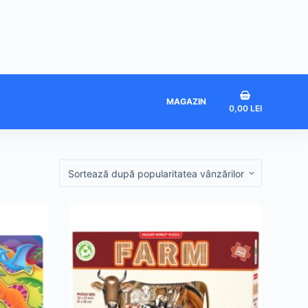
Coș
MAGAZIN
0,00
LEI
de
cumpărături