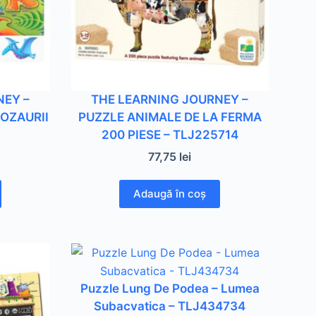
NEY –
THE LEARNING JOURNEY –
OZAURII
PUZZLE ANIMALE DE LA FERMA
200 PIESE – TLJ225714
77,75
lei
Adaugă în coș
Puzzle Lung De Podea – Lumea
Subacvatica – TLJ434734