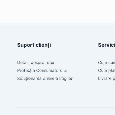
Suport clienți
Servici
Detalii despre retur
Cum cu
Protecția Consumatorului
Cum plă
Soluționarea online a litigilor
Livrare 