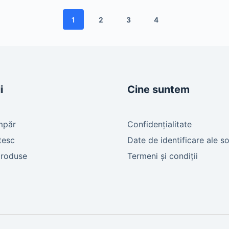
1
2
3
4
i
Cine suntem
mpăr
Confidențialitate
tesc
Date de identificare ale so
produse
Termeni și condiții