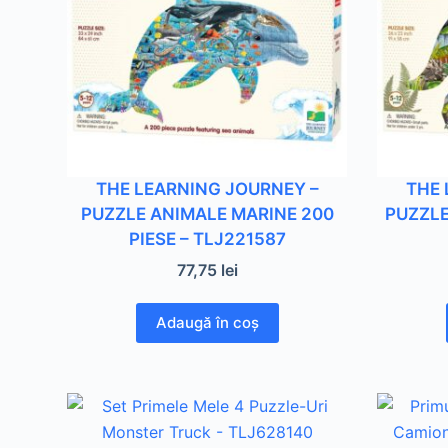
THE LEARNING JOURNEY –
THE 
PUZZLE ANIMALE MARINE 200
PUZZLE
PIESE – TLJ221587
77,75
lei
Adaugă în coș