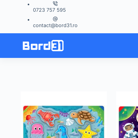
Sari
0723 757 595
la
conținut
contact@bord31.ro