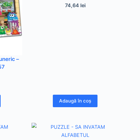
74,64
lei
uneric –
57
Adaugă în coș