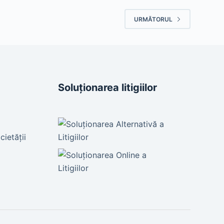
URMĂTORUL
Soluționarea litigiilor
cietății