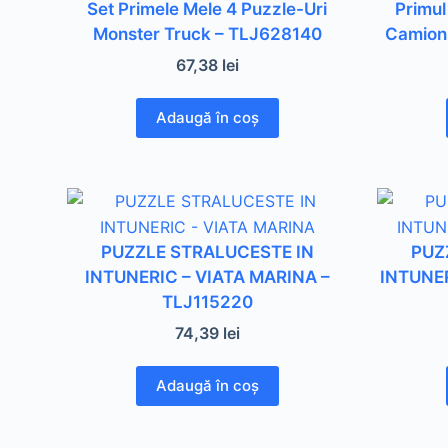
Set Primele Mele 4 Puzzle-Uri
Primul
Monster Truck – TLJ628140
Camion 
67,38
lei
Adaugă în coș
PUZZLE STRALUCESTE IN
PUZ
INTUNERIC – VIATA MARINA –
INTUNER
TLJ115220
74,39
lei
Adaugă în coș