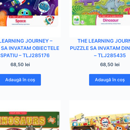
LEARNING JOURNEY –
THE LEARNING JOUR
 SA INVATAM OBIECTELE
PUZZLE SA INVATAM DIN
 SPATIU – TLJ285176
– TLJ285435
68,50
lei
68,50
lei
Adaugă în coș
Adaugă în coș