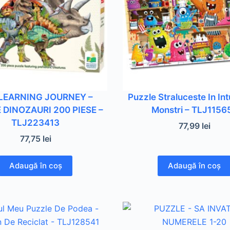
LEARNING JOURNEY –
Puzzle Straluceste In Int
 DINOZAURI 200 PIESE –
Monstri – TLJ1156
TLJ223413
77,99
lei
77,75
lei
Adaugă în coș
Adaugă în coș