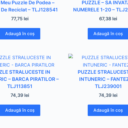
 Meu Puzzle De Podea –
PUZZLE – SA INVA
De Reciclat – TLJ128541
NUMERELE 1-20 – TLJ
77,75
lei
67,38
lei
Adaugă în coș
Adaugă în coș
ZLE STRALUCESTE IN
PUZZLE STRALUCEST
IC – BARCA PIRATILOR –
INTUNERIC – FANTEZ
TLJ113851
TLJ239001
74,39
lei
74,39
lei
Adaugă în coș
Adaugă în coș