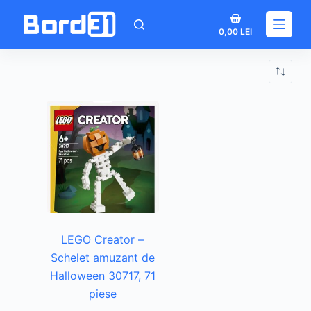
Sari
Coș
la
0,00
LEI
de
conținut
cumpărături
LEGO Creator –
Schelet amuzant de
Halloween 30717, 71
piese