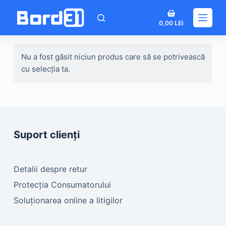
Sari
Coș
la
0,00
LEI
de
conținut
cumpărături
Nu a fost găsit niciun produs care să se potrivească
cu selecția ta.
Suport clienți
Detalii despre retur
Protecția Consumatorului
Soluționarea online a litigilor