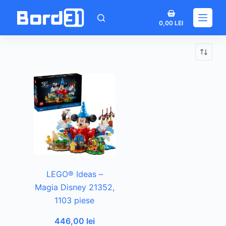
Sari
Coș
la
0,00
LEI
de
conținut
cumpărături
LEGO® Ideas –
Magia Disney 21352,
1103 piese
446,00
lei