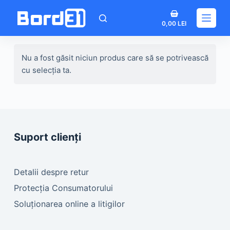
Sari
Coș
la
0,00
LEI
de
conținut
cumpărături
Nu a fost găsit niciun produs care să se potrivească
cu selecția ta.
Suport clienți
Detalii despre retur
Protecția Consumatorului
Soluționarea online a litigilor