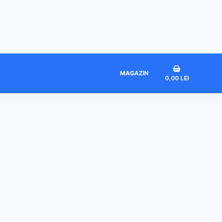
Coș
MAGAZIN
0,00
LEI
de
cumpărături