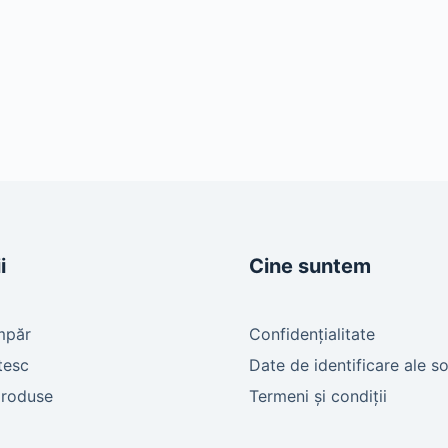
i
Cine suntem
mpăr
Confidențialitate
tesc
Date de identificare ale so
produse
Termeni și condiții