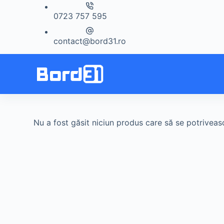
Sari
0723 757 595
la
conținut
contact@bord31.ro
Nu a fost găsit niciun produs care să se potriveasc