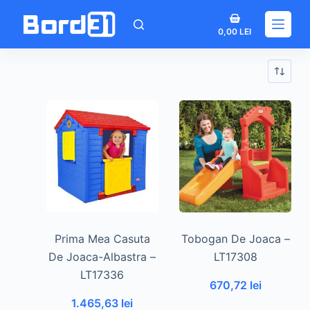
Sari
Coș
la
0,00
LEI
de
conținut
cumpărături
Prima Mea Casuta
Tobogan De Joaca –
De Joaca-Albastra –
LT17308
LT17336
670,72
lei
1.465,63
lei