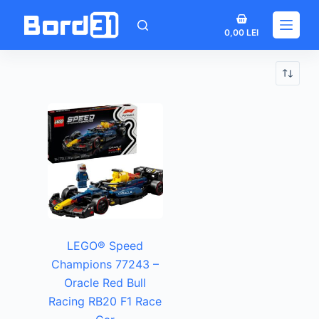
Sari
Coș
la
0,00
LEI
de
conținut
cumpărături
LEGO® Speed
Champions 77243 –
Oracle Red Bull
Racing RB20 F1 Race