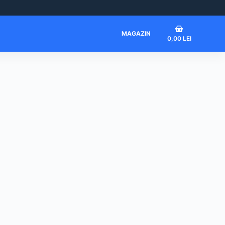
Coș
MAGAZIN
0,00
LEI
de
cumpărături