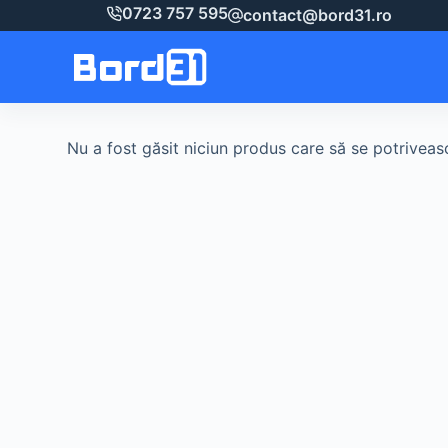
Sari
0723 757 595
contact@bord31.ro
la
conținut
Nu a fost găsit niciun produs care să se potriveasc