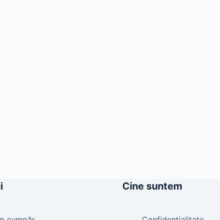
i
Cine suntem
m cumpăr
Confidențialitate