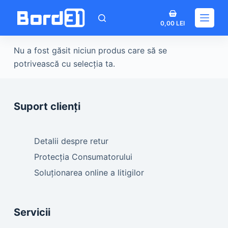
Sari
Coș
la
0,00
LEI
de
conținut
cumpărături
Nu a fost găsit niciun produs care să se
potrivească cu selecția ta.
Suport clienți
Detalii despre retur
Protecția Consumatorului
Soluționarea online a litigilor
Servicii