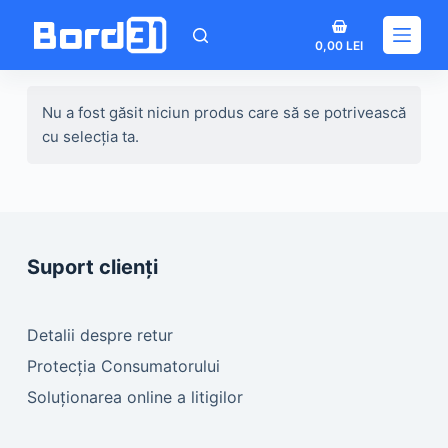
Sari
Coș
la
0,00
LEI
de
conținut
cumpărături
Nu a fost găsit niciun produs care să se potrivească
cu selecția ta.
Suport clienți
Detalii despre retur
Protecția Consumatorului
Soluționarea online a litigilor