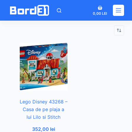
Sari
Coș
la
0,00
LEI
de
conținut
cumpărături
Lego Disney 43268 –
Casa de pe plaja a
lui Lilo si Stitch
352,00
lei