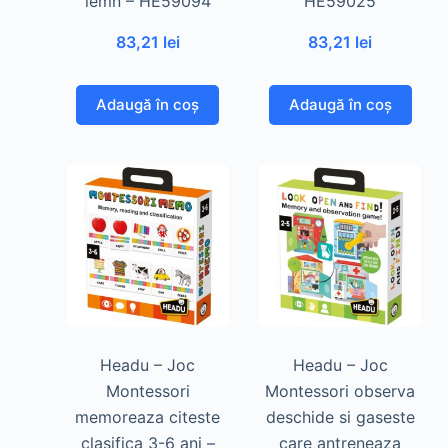
lemn – HE59094
HE59025
83,21
lei
83,21
lei
Adaugă în coș
Adaugă în coș
Headu – Joc
Headu – Joc
Montessori
Montessori observa
memoreaza citeste
deschide si gaseste
clasifica 3-6 ani –
care antreneaza