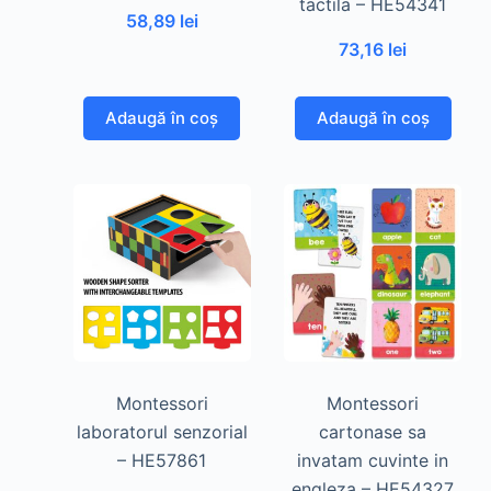
tactila – HE54341
58,89
lei
73,16
lei
Adaugă în coș
Adaugă în coș
Montessori
Montessori
laboratorul senzorial
cartonase sa
– HE57861
invatam cuvinte in
engleza – HE54327