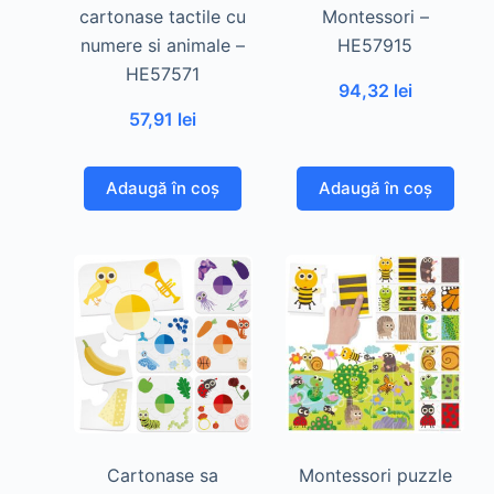
cartonase tactile cu
Montessori –
numere si animale –
HE57915
HE57571
94,32
lei
57,91
lei
Adaugă în coș
Adaugă în coș
Cartonase sa
Montessori puzzle