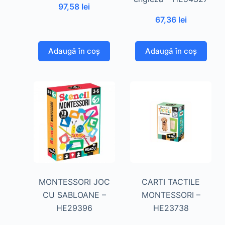
97,58
lei
67,36
lei
Adaugă în coș
Adaugă în coș
MONTESSORI JOC
CARTI TACTILE
CU SABLOANE –
MONTESSORI –
HE29396
HE23738