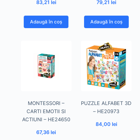
83,21
lei
79,21
lei
Adaugă în coș
Adaugă în coș
MONTESSORI –
PUZZLE ALFABET 3D
CARTI EMOTII SI
– HE20973
ACTIUNI – HE24650
84,00
lei
67,36
lei