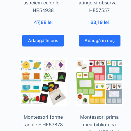
asociem culorile –
atinge si observa –
HE54938
HE57557
47,88
lei
63,19
lei
Adaugă în coș
Adaugă în coș
Montessori forme
Montessori prima
tactile – HE57878
mea biblioteca