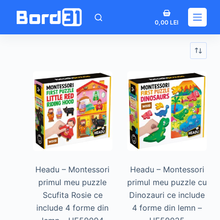
Sari
Coș
la
0,00
LEI
de
conținut
cumpărături
Headu – Montessori
Headu – Montessori
primul meu puzzle
primul meu puzzle cu
Scufita Rosie ce
Dinozauri ce include
include 4 forme din
4 forme din lemn –