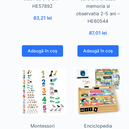
HE57892
memoria si
observatia 2-5 ani –
83,21
lei
HE60544
87,01
lei
Adaugă în coș
Adaugă în coș
Montessori
Enciclopedia