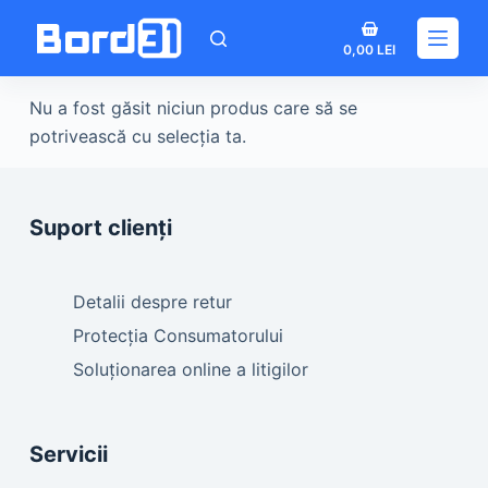
Sari
Coș
la
0,00
LEI
de
conținut
cumpărături
Nu a fost găsit niciun produs care să se
potrivească cu selecția ta.
Suport clienți
Detalii despre retur
Protecția Consumatorului
Soluționarea online a litigilor
Servicii