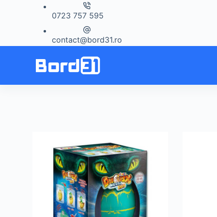
Sari
0723 757 595
la
conținut
contact@bord31.ro