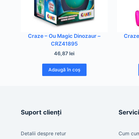
Craze – Ou Magic Dinozaur –
Craze
CRZ41895
46,87
lei
Adaugă în coș
Suport clienți
Servici
Detalii despre retur
Cum cu