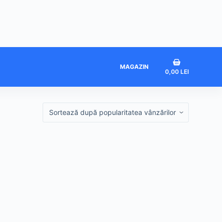
Coș
MAGAZIN
0,00
LEI
de
cumpărături