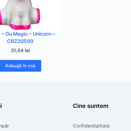
 – Ou Magic – Unicorn –
CRZ20500
31,04
lei
Adaugă în coș
i
Cine suntem
mpăr
Confidențialitate