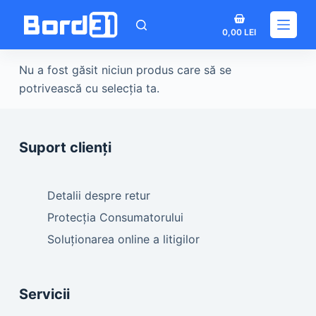
Sari
Coș
la
0,00
LEI
de
conținut
cumpărături
Nu a fost găsit niciun produs care să se
potrivească cu selecția ta.
Suport clienți
Detalii despre retur
Protecția Consumatorului
Soluționarea online a litigilor
Servicii