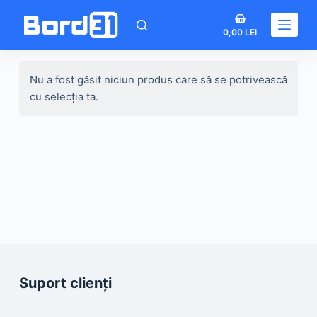
Sari
Coș
la
0,00
LEI
de
conținut
cumpărături
Nu a fost găsit niciun produs care să se potrivească
cu selecția ta.
Suport clienți