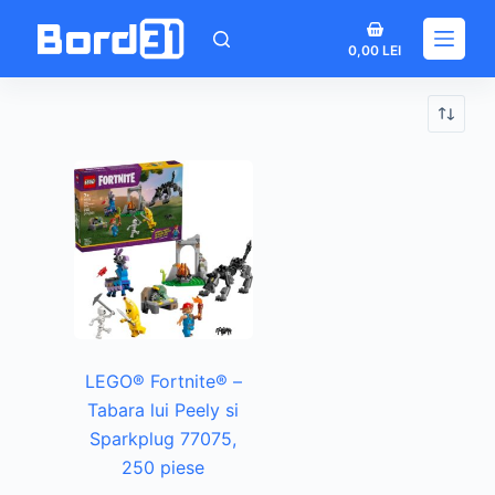
Sari
Coș
la
0,00
LEI
de
conținut
cumpărături
LEGO® Fortnite® –
Tabara lui Peely si
Sparkplug 77075,
250 piese