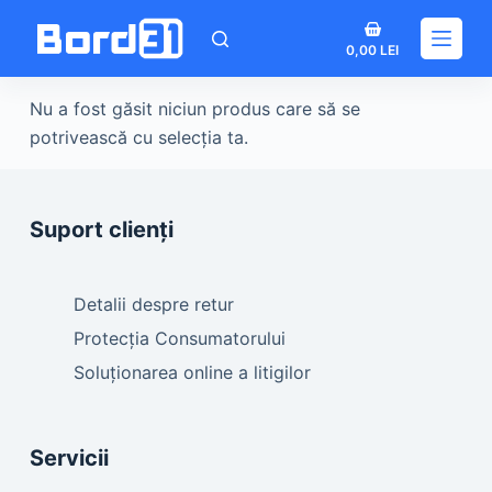
Sari
Coș
la
0,00
LEI
de
conținut
cumpărături
Nu a fost găsit niciun produs care să se
potrivească cu selecția ta.
Suport clienți
Detalii despre retur
Protecția Consumatorului
Soluționarea online a litigilor
Servicii