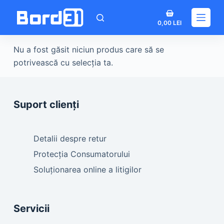
Sari
Coș
la
0,00
LEI
de
conținut
cumpărături
Nu a fost găsit niciun produs care să se
potrivească cu selecția ta.
Suport clienți
Detalii despre retur
Protecția Consumatorului
Soluționarea online a litigilor
Servicii