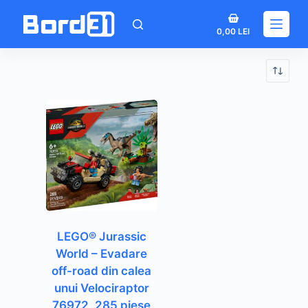
Sari
Coș
la
0,00
LEI
de
conținut
cumpărături
LEGO® Jurassic
World – Evadare
off-road din calea
unui Velociraptor
76972, 285 piese