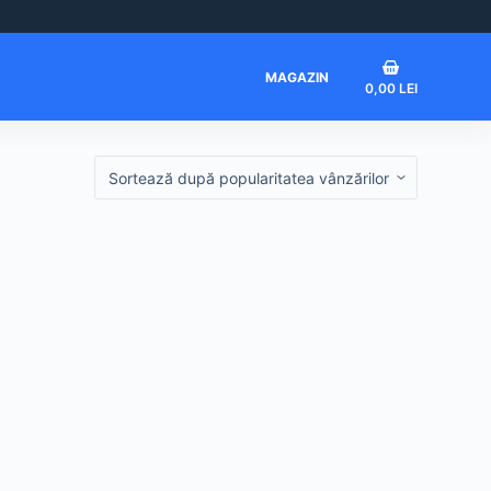
Coș
MAGAZIN
0,00
LEI
de
cumpărături