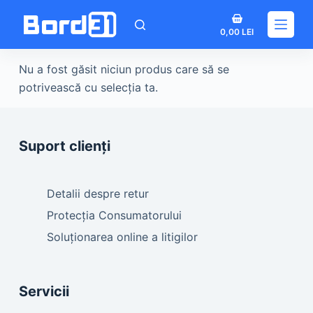
Sari
Coș
la
0,00
LEI
de
conținut
cumpărături
Nu a fost găsit niciun produs care să se
potrivească cu selecția ta.
Suport clienți
Detalii despre retur
Protecția Consumatorului
Soluționarea online a litigilor
Servicii