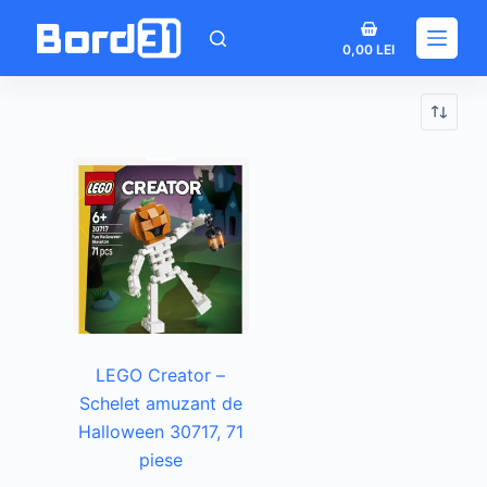
Sari
Coș
la
0,00
LEI
de
conținut
cumpărături
LEGO Creator –
Schelet amuzant de
Halloween 30717, 71
piese