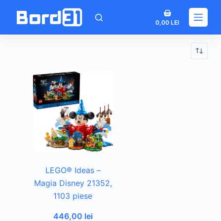
Sari
Coș
la
0,00
LEI
de
conținut
cumpărături
LEGO® Ideas –
Magia Disney 21352,
1103 piese
446,00
lei