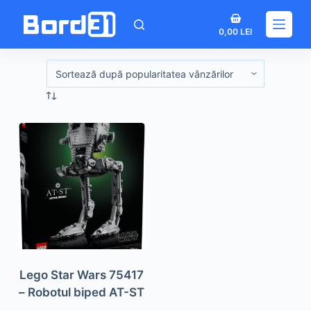
Sari
Coș
la
0,00
LEI
de
conținut
cumpărături
Lego Star Wars 75417
– Robotul biped AT-ST