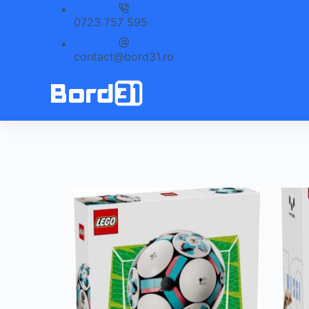
Sari
0723 757 595
la
conținut
contact@bord31.ro