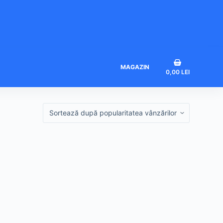
Coș
MAGAZIN
0,00
LEI
de
cumpărături