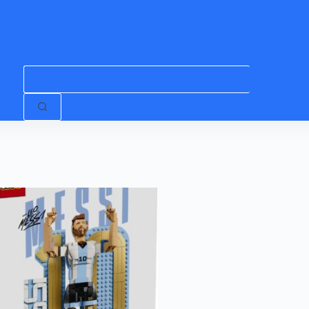
Niciun
rezultat