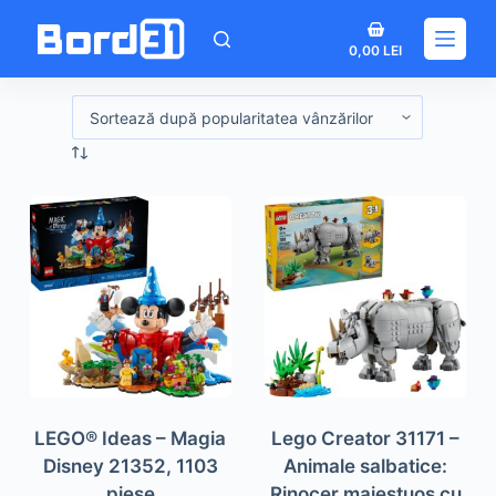
Sari
Coș
la
0,00
LEI
de
conținut
cumpărături
LEGO® Ideas – Magia
Lego Creator 31171 –
Disney 21352, 1103
Animale salbatice:
piese
Rinocer maiestuos cu