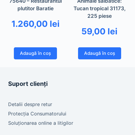
75640 – Restaurantul
Animale salbatice:
plutitor Baratie
Tucan tropical 31173,
225 piese
1.260,00
lei
59,00
lei
Adaugă în coș
Adaugă în coș
Suport clienți
Detalii despre retur
Protecția Consumatorului
Soluționarea online a litigilor