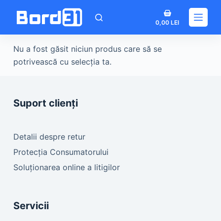
Sari
Coș
la
0,00
LEI
de
conținut
cumpărături
Nu a fost găsit niciun produs care să se
potrivească cu selecția ta.
Suport clienți
Detalii despre retur
Protecția Consumatorului
Soluționarea online a litigilor
Servicii