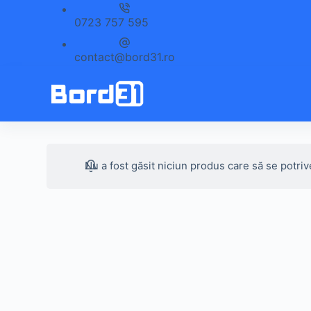
Sari
0723 757 595
la
conținut
contact@bord31.ro
Nu a fost găsit niciun produs care să se potriv