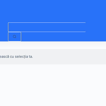
Niciun
rezultat
ească cu selecția ta.