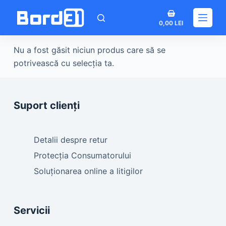
Sari
Coș
la
0,00
LEI
de
conținut
cumpărături
Nu a fost găsit niciun produs care să se
potrivească cu selecția ta.
Suport clienți
Detalii despre retur
Protecția Consumatorului
Soluționarea online a litigilor
Servicii