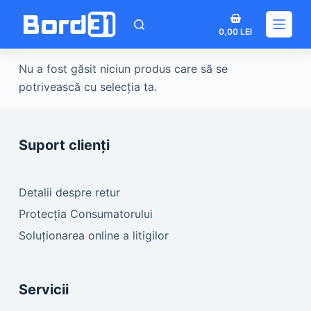
Sari
Coș
la
0,00
LEI
de
conținut
cumpărături
Nu a fost găsit niciun produs care să se
potrivească cu selecția ta.
Suport clienți
Detalii despre retur
Protecția Consumatorului
Soluționarea online a litigilor
Servicii