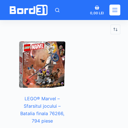
Sari
Coș
la
0,00
LEI
de
conținut
cumpărături
LEGO® Marvel –
Sfarsitul jocului –
Batalia finala 76266,
794 piese