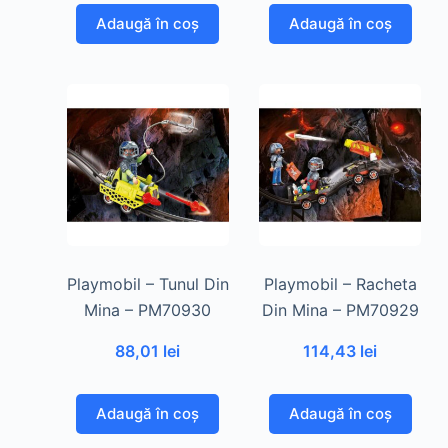
Adaugă în coș
Adaugă în coș
Playmobil – Tunul Din
Playmobil – Racheta
Mina – PM70930
Din Mina – PM70929
88,01
lei
114,43
lei
Adaugă în coș
Adaugă în coș