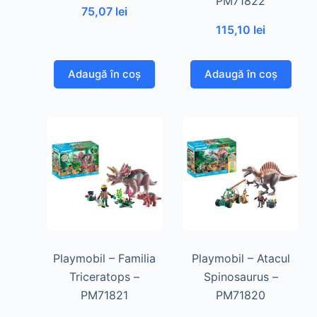
PM71822
75,07
lei
115,10
lei
Adaugă în coș
Adaugă în coș
Playmobil – Familia
Playmobil – Atacul
Triceratops –
Spinosaurus –
PM71821
PM71820