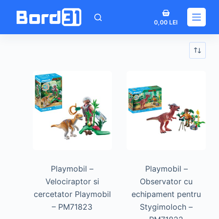
Sari
Coș
la
0,00
LEI
de
conținut
cumpărături
Playmobil –
Playmobil –
Velociraptor si
Observator cu
cercetator Playmobil
echipament pentru
– PM71823
Stygimoloch –