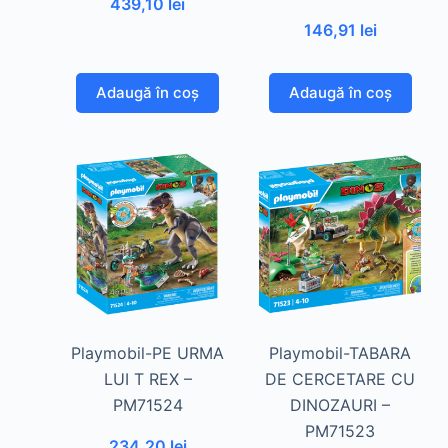
439,10
lei
146,91
lei
Adaugă în coș
Adaugă în coș
Playmobil-PE URMA
Playmobil-TABARA
LUI T REX –
DE CERCETARE CU
PM71524
DINOZAURI –
PM71523
234,20
lei