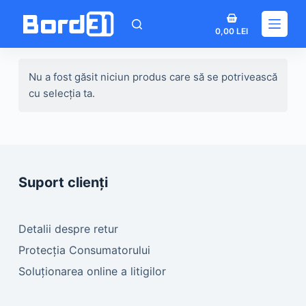
Sari
Coș
la
0,00
LEI
de
conținut
cumpărături
Nu a fost găsit niciun produs care să se potrivească
cu selecția ta.
Suport clienți
Detalii despre retur
Protecția Consumatorului
Soluționarea online a litigilor