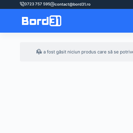
Sari
0723 757 595
contact@bord31.ro
la
conținut
Nu a fost găsit niciun produs care să se potriv