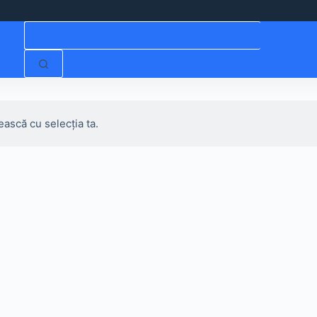
Niciun
rezultat
ească cu selecția ta.