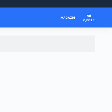
Coș
MAGAZIN
0,00
LEI
de
cumpărături