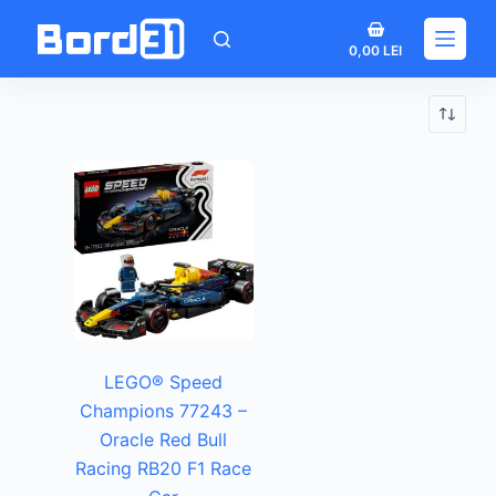
Sari
Coș
la
0,00
LEI
de
conținut
cumpărături
LEGO® Speed
Champions 77243 –
Oracle Red Bull
Racing RB20 F1 Race