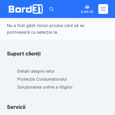
Sari
Coș
la
0,00
LEI
de
conținut
cumpărături
Nu a fost găsit niciun produs care să se
potrivească cu selecția ta.
Suport clienți
Detalii despre retur
Protecția Consumatorului
Soluționarea online a litigilor
Servicii