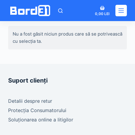
Sari
Coș
la
0,00
LEI
de
conținut
cumpărături
Nu a fost găsit niciun produs care să se potrivească
cu selecția ta.
Suport clienți
Detalii despre retur
Protecția Consumatorului
Soluționarea online a litigilor