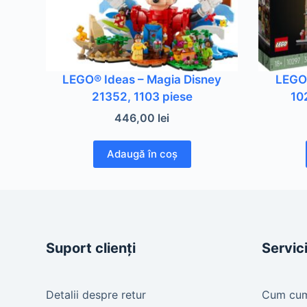
LEGO® Ideas – Magia Disney
LEGO®
21352, 1103 piese
10
446,00
lei
Adaugă în coș
Suport clienți
Servici
Detalii despre retur
Cum cu