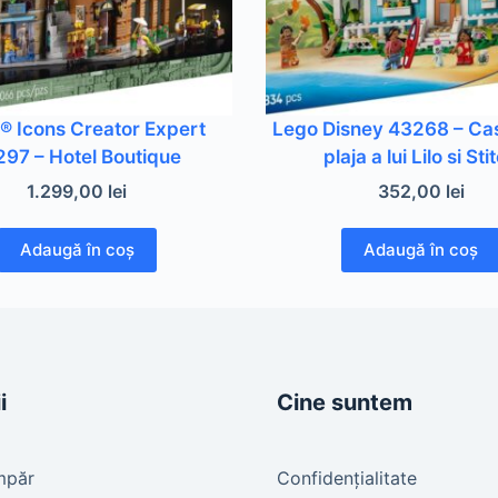
 Icons Creator Expert
Lego Disney 43268 – Ca
297 – Hotel Boutique
plaja a lui Lilo si Sti
1.299,00
lei
352,00
lei
Adaugă în coș
Adaugă în coș
i
Cine suntem
mpăr
Confidențialitate