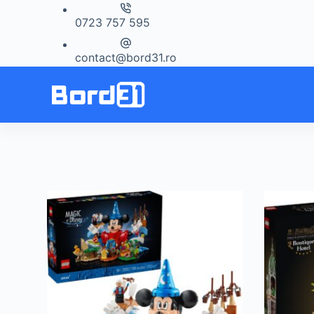
Sari
0723 757 595
la
conținut
contact@bord31.ro