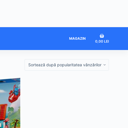
Coș
MAGAZIN
0,00
LEI
de
cumpărături