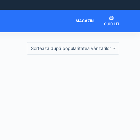
Coș
MAGAZIN
0,00
LEI
de
cumpărături