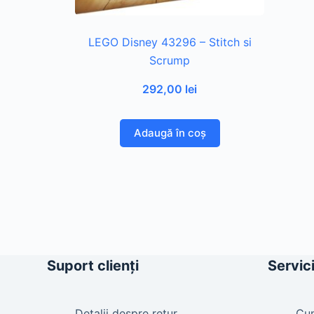
LEGO Disney 43296 – Stitch si
Scrump
292,00
lei
Adaugă în coș
Suport clienți
Servici
Detalii despre retur
Cu