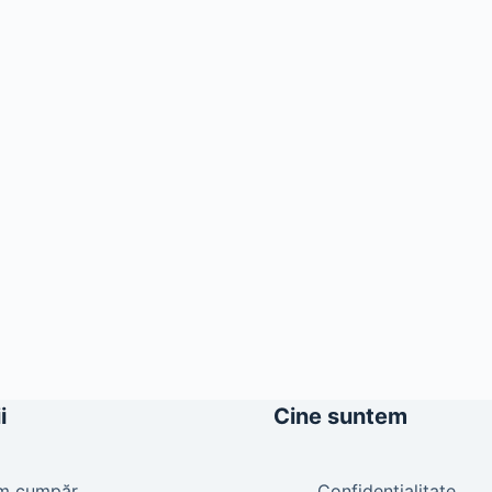
i
Cine suntem
m cumpăr
Confidențialitate