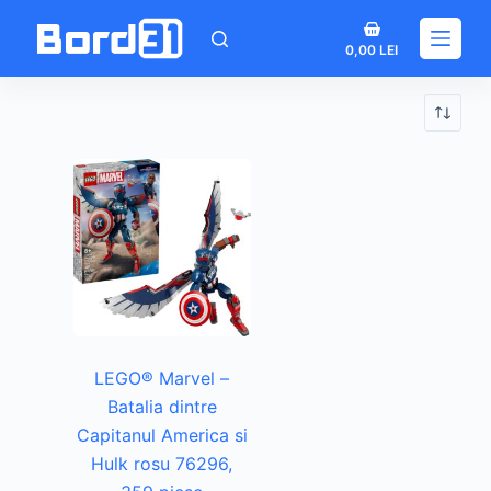
Sari
Coș
la
0,00
LEI
de
conținut
cumpărături
LEGO® Marvel –
Batalia dintre
Capitanul America si
Hulk rosu 76296,