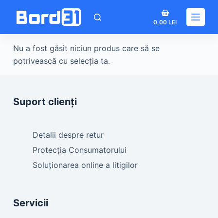
Sari
Coș
la
0,00
LEI
de
conținut
cumpărături
Nu a fost găsit niciun produs care să se
potrivească cu selecția ta.
Suport clienți
Detalii despre retur
Protecția Consumatorului
Soluționarea online a litigilor
Servicii