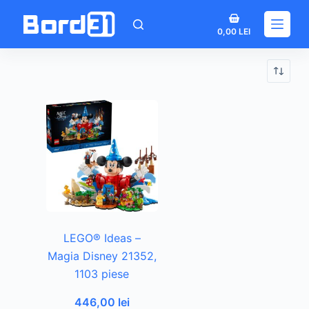
Sari
Coș
la
0,00
LEI
de
conținut
cumpărături
LEGO® Ideas –
Magia Disney 21352,
1103 piese
446,00
lei