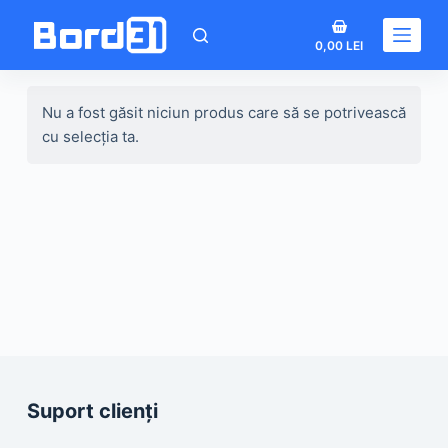
Sari
Coș
la
0,00
LEI
de
conținut
cumpărături
Nu a fost găsit niciun produs care să se potrivească
cu selecția ta.
Suport clienți