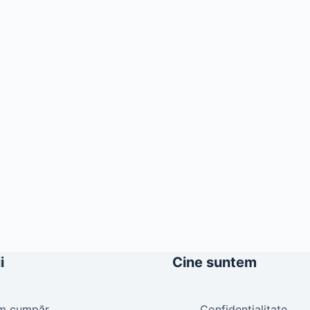
i
Cine suntem
m cumpăr
Confidențialitate