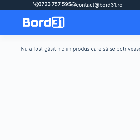
Sari
0723 757 595
contact@bord31.ro
la
conținut
Nu a fost găsit niciun produs care să se potriveasc