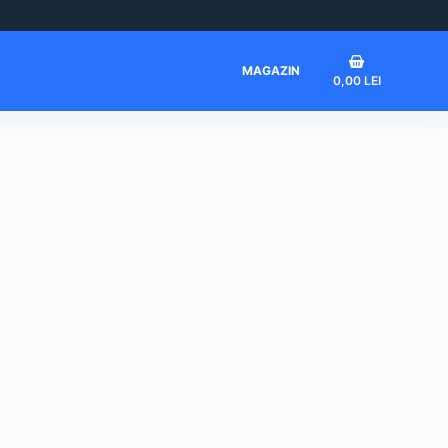
Coș
MAGAZIN
0,00
LEI
de
cumpărături