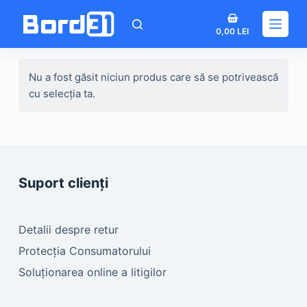
Sari
Coș
la
0,00
LEI
de
conținut
cumpărături
Nu a fost găsit niciun produs care să se potrivească
cu selecția ta.
Suport clienți
Detalii despre retur
Protecția Consumatorului
Soluționarea online a litigilor