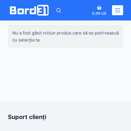
Sari
Coș
la
0,00
LEI
de
conținut
cumpărături
Nu a fost găsit niciun produs care să se potrivească
cu selecția ta.
Suport clienți