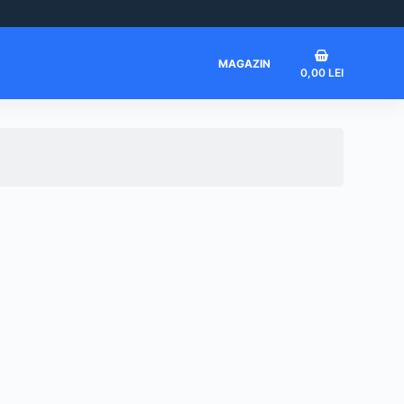
Coș
MAGAZIN
0,00
LEI
de
cumpărături