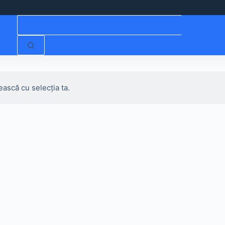
Niciun
rezultat
ească cu selecția ta.