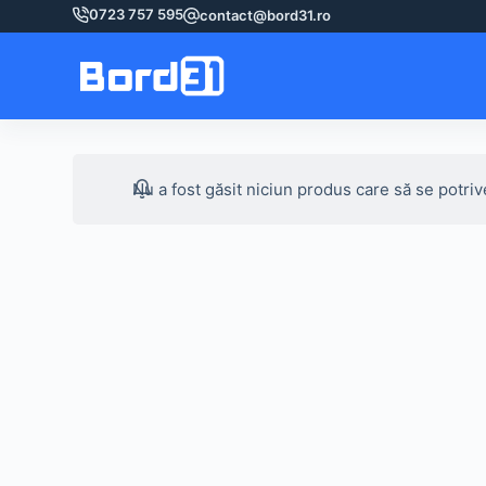
Sari
0723 757 595
contact@bord31.ro
la
conținut
Nu a fost găsit niciun produs care să se potriv